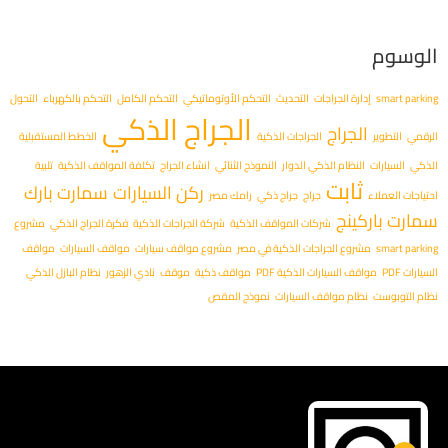
الوسوم
smart parking
إدارة الجراجات
التحديث
التحكم الأوتوماتيكي
التحكم الكامل
التحكم بالكهرباء
التحول
الجراج الذكي
الجراج
الرقمي
التطوير
الجراجات الذكية
الخطط المستقبلية
الذكي
السيارات
النظام الذكي الدوار
النموذج الثنائي
انشاء الجراج
تكلفة المواقف الذكية
تلبية
ثابت
ركن السيارات
سمارت بارك
احتياجات العملاء
جراج
جراج ذكي
رامك مصر
سمارت باركينج
شركات المواقف الذكية
شركة الجراجات الذكية
فكرة الجراج الذكي
مشروع
smart parking
مشروع الجراجات الذكية في مصر
مشروع مواقف سيارات
مواقف السيارات
مواقف
السيارات PDF
مواقف السيارات الذكية PDF
مواقف ذكية
موقف
نادي الزهور
نظام البازل الذكي
نظام التوبوست
نظام مواقف السيارات
نموذج المقص