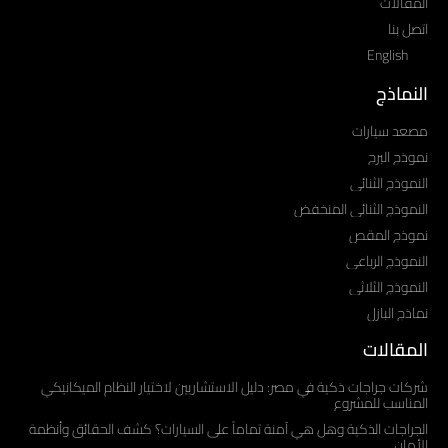
المقالات
اتصل بنا
English
النماذج
مصعد سيارات
نموذج البرج
النموذج الثنائي
النموذج الثنائي المنخفض
نموذج المقص
النموذج الرباعي
النموذج الثلاثي
نماذج البازل
المقالات
شركات جراجات ذكية في مصر: دليل الاستشاريين لاختيار النظام الميكانيكي
المناسب للمشروع
الجراجات الذكية وهل هي آمنة تماماً على السيارات؟ كشف الحقائق وأنظمة
الأمان