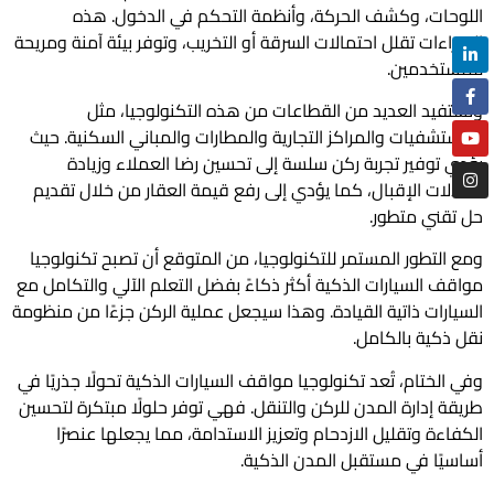
اللوحات، وكشف الحركة، وأنظمة التحكم في الدخول. هذه
الإجراءات تقلل احتمالات السرقة أو التخريب، وتوفر بيئة آمنة ومريحة
للمستخدمين.
وتستفيد العديد من القطاعات من هذه التكنولوجيا، مثل
المستشفيات والمراكز التجارية والمطارات والمباني السكنية. حيث
يؤدي توفير تجربة ركن سلسة إلى تحسين رضا العملاء وزيادة
معدلات الإقبال، كما يؤدي إلى رفع قيمة العقار من خلال تقديم
حل تقني متطور.
ومع التطور المستمر للتكنولوجيا، من المتوقع أن تصبح تكنولوجيا
مواقف السيارات الذكية أكثر ذكاءً بفضل التعلم الآلي والتكامل مع
السيارات ذاتية القيادة. وهذا سيجعل عملية الركن جزءًا من منظومة
نقل ذكية بالكامل.
وفي الختام، تُعد تكنولوجيا مواقف السيارات الذكية تحولًا جذريًا في
طريقة إدارة المدن للركن والتنقل. فهي توفر حلولًا مبتكرة لتحسين
الكفاءة وتقليل الازدحام وتعزيز الاستدامة، مما يجعلها عنصرًا
أساسيًا في مستقبل المدن الذكية.