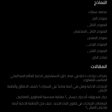
النماذج
مصعد سيارات
نموذج البرج
النموذج الثنائي
النموذج الثنائي المنخفض
نموذج المقص
النموذج الرباعي
النموذج الثلاثي
نماذج البازل
المقالات
شركات جراجات ذكية في مصر: دليل الاستشاريين لاختيار النظام الميكانيكي
المناسب للمشروع
الجراجات الذكية وهل هي آمنة تماماً على السيارات؟ كشف الحقائق وأنظمة
الأمان
جراج هيدروليك أم جراج خرساني؟ مقارنة هندسية للمطورين العقاريين
اشتراطات الجراجات في قانون البناء الجديد: كيف تحل الأنظمة الذكية أزمة
تراخيص المباني؟