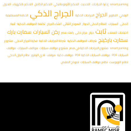
smart parking
إدارة الجراجات
التحديث
التحكم الأوتوماتيكي
التحكم الكامل
التحكم بالكهرباء
التحول
الجراج الذكي
الجراج
الرقمي
التطوير
الجراجات الذكية
الخطط المستقبلية
الذكي
السيارات
النظام الذكي الدوار
النموذج الثنائي
انشاء الجراج
تكلفة المواقف الذكية
تلبية
ثابت
ركن السيارات
سمارت بارك
احتياجات العملاء
جراج
جراج ذكي
رامك مصر
سمارت باركينج
شركات المواقف الذكية
شركة الجراجات الذكية
فكرة الجراج الذكي
مشروع
smart parking
مشروع الجراجات الذكية في مصر
مشروع مواقف سيارات
مواقف السيارات
مواقف
السيارات PDF
مواقف السيارات الذكية PDF
مواقف ذكية
موقف
نادي الزهور
نظام البازل الذكي
نظام التوبوست
نظام مواقف السيارات
نموذج المقص