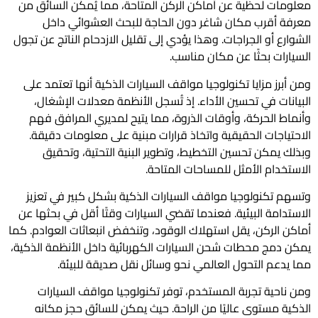
معلومات لحظية عن أماكن الركن المتاحة، مما يُمكّن السائق من
معرفة أقرب مكان شاغر دون الحاجة للبحث العشوائي داخل
الشوارع أو الجراجات. وهذا يؤدي إلى تقليل الازدحام الناتج عن تجول
السيارات بحثًا عن مكان مناسب.
ومن أبرز مزايا تكنولوجيا مواقف السيارات الذكية أنها تعتمد على
البيانات في تحسين الأداء. إذ تُسجل الأنظمة معدلات الإشغال،
وأنماط الحركة، وأوقات الذروة، مما يتيح لمديري المرافق فهم
الاحتياجات الحقيقية واتخاذ قرارات مبنية على معلومات دقيقة.
وبذلك يمكن تحسين التخطيط، وتطوير البنية التحتية، وتحقيق
الاستخدام الأمثل للمساحات المتاحة.
وتسهم تكنولوجيا مواقف السيارات الذكية بشكل كبير في تعزيز
الاستدامة البيئية. فعندما تقضي السيارات وقتًا أقل في بحثها عن
أماكن الركن، يقل استهلاك الوقود، وتنخفض انبعاثات العوادم. كما
يمكن دمج محطات شحن السيارات الكهربائية داخل الأنظمة الذكية،
مما يدعم التحول العالمي نحو وسائل نقل صديقة للبيئة.
ومن ناحية تجربة المستخدم، توفر تكنولوجيا مواقف السيارات
الذكية مستوى عاليًا من الراحة. حيث يمكن للسائق حجز مكانه