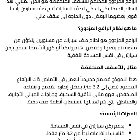
الرافع المزدوج المصمم للأسقف المنخفضة هو الحل المثالي. هذا
النظام الميكانيكي الذكي لصفّ السيارات يُتيح صفّ سيارتين رأسياً
فوق بعضهما البعض، دون الحاجة إلى سقف عالي.
ما هو نظام الرافع المزدوج؟
الرافع المزدوج هو نظام صف سيارات من مستويين. يتكوَّن من
منصة يتم رفعها وخفضها هيدروليكياً أو كهربائياً، مما يسمح بركن
سيارتين في نفس المساحة الأفقية.
مثالي للأسقف المنخفضة
هذا النموذج مُصمم خصيصاً للعمل في الأماكن ذات الارتفاع
المحدود (يصل إلى 3.2 متر). بفضل إطاره المُدمج وارتفاعه
المنخفض، فهو مثالي للأقبية السكنية، وجراجات المباني التجارية،
والمناطق التي يتم تعديلها لاستيعاب أنظمة صف ذكية.
الميزات الرئيسية:
يدعم ركن سيارتين في نفس المساحة.
مُناسب لارتفاعات تبدأ من 3.2 متر فقط.