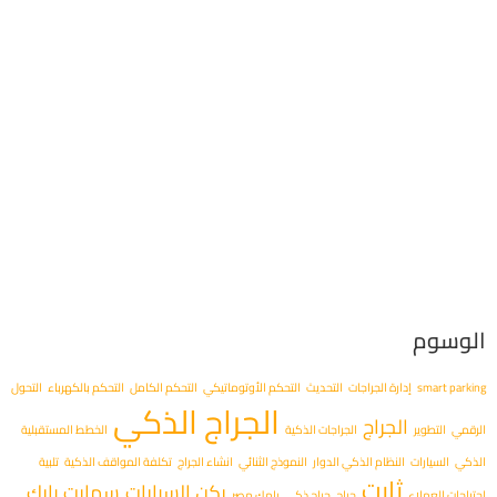
الوسوم
smart parking
إدارة الجراجات
التحديث
التحكم الأوتوماتيكي
التحكم الكامل
التحكم بالكهرباء
التحول
الجراج الذكي
الجراج
الرقمي
التطوير
الجراجات الذكية
الخطط المستقبلية
الذكي
السيارات
النظام الذكي الدوار
النموذج الثنائي
انشاء الجراج
تكلفة المواقف الذكية
تلبية
ثابت
ركن السيارات
سمارت بارك
احتياجات العملاء
جراج
جراج ذكي
رامك مصر