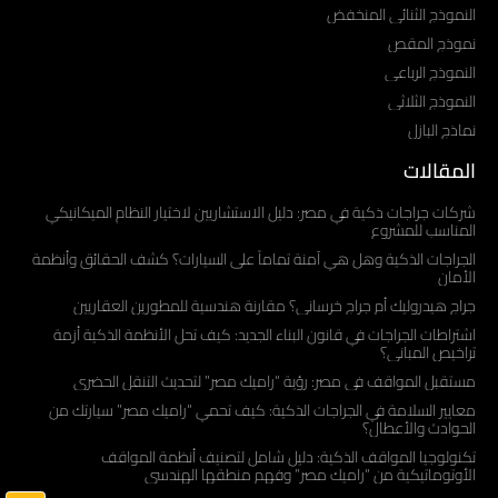
النموذج الثنائي المنخفض
نموذج المقص
النموذج الرباعي
النموذج الثلاثي
نماذج البازل
المقالات
شركات جراجات ذكية في مصر: دليل الاستشاريين لاختيار النظام الميكانيكي
المناسب للمشروع
الجراجات الذكية وهل هي آمنة تماماً على السيارات؟ كشف الحقائق وأنظمة
الأمان
جراج هيدروليك أم جراج خرساني؟ مقارنة هندسية للمطورين العقاريين
اشتراطات الجراجات في قانون البناء الجديد: كيف تحل الأنظمة الذكية أزمة
تراخيص المباني؟
مستقبل المواقف في مصر: رؤية “راميك مصر” لتحديث التنقل الحضري
معايير السلامة في الجراجات الذكية: كيف تحمي “راميك مصر” سيارتك من
الحوادث والأعطال؟
تكنولوجيا المواقف الذكية: دليل شامل لتصنيف أنظمة المواقف
الأوتوماتيكية من “راميك مصر” وفهم منطقها الهندسي