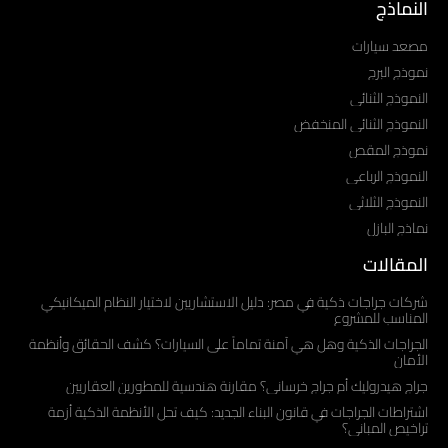
النماذج
مصعد سيارات
نموذج البرج
النموذج الثنائي
النموذج الثنائي المنخفض
نموذج المقص
النموذج الرباعي
النموذج الثلاثي
نماذج البازل
المقالات
شركات جراجات ذكية في مصر: دليل الاستشاريين لاختيار النظام الميكانيكي
المناسب للمشروع
الجراجات الذكية وهل هي آمنة تماماً على السيارات؟ كشف الحقائق وأنظمة
الأمان
جراج هيدروليك أم جراج خرساني؟ مقارنة هندسية للمطورين العقاريين
اشتراطات الجراجات في قانون البناء الجديد: كيف تحل الأنظمة الذكية أزمة
تراخيص المباني؟