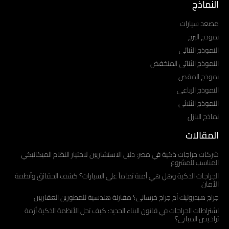
النماذج
مصعد سيارات
نموذج البرج
النموذج الثنائي
النموذج الثنائي المنخفض
نموذج المقص
النموذج الرباعي
النموذج الثلاثي
نماذج البازل
المقالات
شركات جراجات ذكية في مصر: دليل الاستشاريين لاختيار النظام الميكانيكي
المناسب للمشروع
الجراجات الذكية وهل هي آمنة تماماً على السيارات؟ كشف الحقائق وأنظمة
الأمان
جراج هيدروليك أم جراج خرساني؟ مقارنة هندسية للمطورين العقاريين
اشتراطات الجراجات في قانون البناء الجديد: كيف تحل الأنظمة الذكية أزمة
تراخيص المباني؟