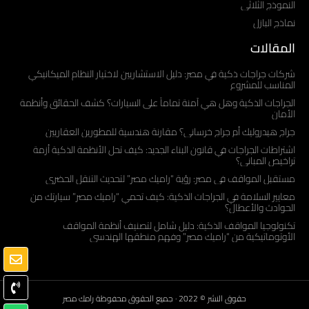
النموذج الثلاثي
نماذج البازل
المقالات
شركات جراجات ذكية في مصر: دليل الاستشاريين لاختيار النظام الميكانيكي
المناسب للمشروع
الجراجات الذكية وهل هي آمنة تماماً على السيارات؟ كشف الحقائق وأنظمة
الأمان
جراج هيدروليك أم جراج خرساني؟ مقارنة هندسية للمطورين العقاريين
اشتراطات الجراجات في قانون البناء الجديد: كيف تحل الأنظمة الذكية أزمة
تراخيص المباني؟
مستقبل المواقف في مصر: رؤية “راميك مصر” لتحديث التنقل الحضري
معايير السلامة في الجراجات الذكية: كيف تحمي “راميك مصر” سيارتك من
الحوادث والأعطال؟
تكنولوجيا المواقف الذكية: دليل شامل لتصنيف أنظمة المواقف
الأوتوماتيكية من “راميك مصر” وفهم منطقها الهندسي
حقوق النشر © 2022 · جميع الحقوق محفوظة رامك مصر