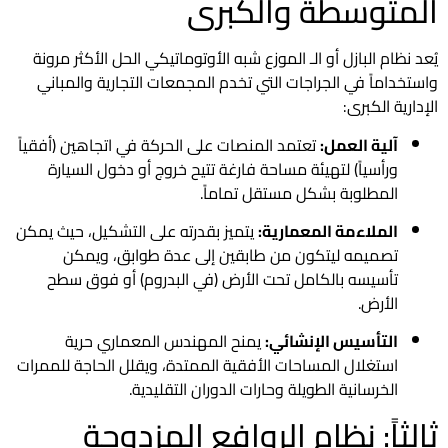
المتوسطة والكبرى
يُعد نظام البازل أو الـ الموزع شبه الأوتوماتيكي الحل الأكثر مرونة
واستخداماً في الجراجات التي تخدم المجمعات التجارية والمباني
الإدارية الكبرى:
آلية العمل:
تعتمد المنصات على الحركة في اتجاهين (أفقياً
ورأسياً) لتهيئة مساحة فارغة تتيح خروج أو دخول السيارة
المطلوبة بشكل مستقل تماماً.
الملاءمة المعمارية:
يتميز بقدرته على التشكيل، حيث يمكن
تصميمه ليتكون من طابقين إلى عدة طوابق، ويمكن
تأسيسه بالكامل تحت الأرض (في البدروم) أو فوق سطح
الأرض.
التأسيس الإنشائي:
يمنح المهندس المعماري حرية
استغلال المساحات الأفقية الممتدة، ويقلل الحاجة للممرات
الخرسانية الطويلة وحارات الدوران التقليدية.
ثالثاً: نظام الروافع المزدوجة