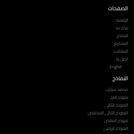
الصفحات
الرئيسية
نبذة عنا
النماذج
المشاريع
المقالات
اتصل بنا
English
النماذج
مصعد سيارات
نموذج البرج
النموذج الثنائي
النموذج الثنائي المنخفض
نموذج المقص
النموذج الرباعي