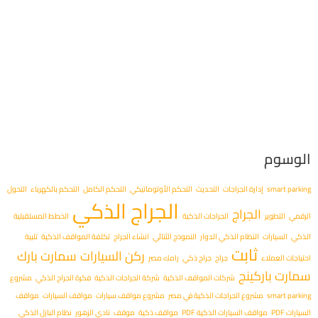
الوسوم
smart parking
إدارة الجراجات
التحديث
التحكم الأوتوماتيكي
التحكم الكامل
التحكم بالكهرباء
التحول
الجراج الذكي
الجراج
الرقمي
التطوير
الجراجات الذكية
الخطط المستقبلية
الذكي
السيارات
النظام الذكي الدوار
النموذج الثنائي
انشاء الجراج
تكلفة المواقف الذكية
تلبية
ثابت
ركن السيارات
سمارت بارك
احتياجات العملاء
جراج
جراج ذكي
رامك مصر
سمارت باركينج
شركات المواقف الذكية
شركة الجراجات الذكية
فكرة الجراج الذكي
مشروع
smart parking
مشروع الجراجات الذكية في مصر
مشروع مواقف سيارات
مواقف السيارات
مواقف
السيارات PDF
مواقف السيارات الذكية PDF
مواقف ذكية
موقف
نادي الزهور
نظام البازل الذكي